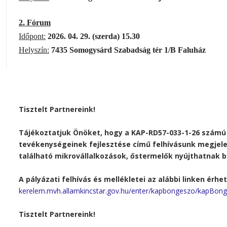
2. Fórum
Időpont:
2026. 04. 29. (szerda) 15.30
Helyszín:
7435
Somogysárd Szabadság tér 1/B Faluház
Tisztelt Partnereink!
Tájékoztatjuk Önöket, hogy a
KAP-RD57-033-1-26
szám
tevékenységeinek fejlesztése
című felhívásunk megjele
található
mikrovállalkozások, őstermelők
nyújthatnak b
A pályázati felhívás és mellékletei az alábbi linken érhet
kerelem.mvh.allamkincstar.gov.hu/enter/kapbongeszo/kapBong
Tisztelt Partnereink!