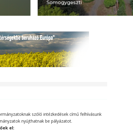
Somogygeszti
rmányzatoknak szóló intézkedések című felhívásunk
rmányzatok nyújthatnak be pályázatot.
őek el: