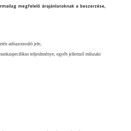
rmailag megfelelő árajánlatoknak a beszerzése,
etén adóazonosító jele,
e, munkaspecifikus teljesítménye, egyéb jellemző műszaki