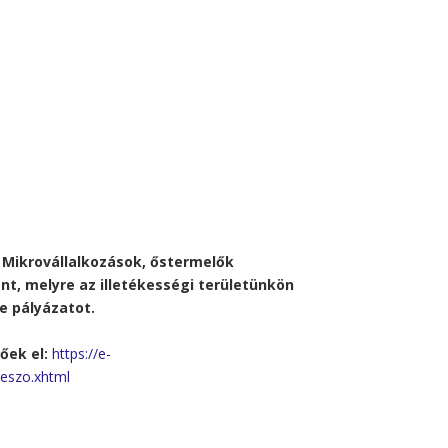
ú
Mikrovállalkozások, őstermelők
nt, melyre az illetékességi területünkön
e pályázatot.
őek el:
https://e-
eszo.xhtml