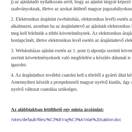
j) az ajánlatadó nyilatkozata arról, hogy az ajánlat tárgyát képez
szabványoknak, illetve az azokat átültető magyar jogszabályokn
2. Elektronikus árajánlat (webáruház, elektronikus levél) esetén a
alkalmazni, azonban ha az árajánlattevő az ajánlatát elektronikus 
meg kell felelniük a többi követelménynek. Az elektronikus árajá
honlapcímét, illetve elektronikus levél esetén az árajánlattevő elek
3. Webáruházas ajánlat esetén az 1. pont i) alpontja szerinti köv
szerinti követelményeknek való megfelelést a készítés dátumát i
igazolni.
4. Az árajánlathoz továbbá csatolni kell a tételről a gyártó által 
Amennyiben készült a prospektusról magyar nyelvű kiadás, úgy 
nyelvű változat csatolása szükséges.
Az alábbiakban letölthető egy minta árajánlat:
/sites/default/files/%C3%81raj%C3%A1nlat%20sablon.doc