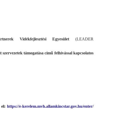
tnerek Vidékfejlesztési Egyesület
(LEADER
 szervezetek támogatása című felhívással kapcsolatos
k el:
https://e-kerelem.mvh.
allamkincstar.gov.hu/enter/