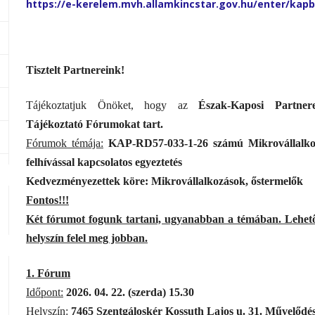
https://e-kerelem.mvh.allamkincstar.gov.hu/enter/ka
Tisztelt Partnereink!
Tájékoztatjuk Önöket, hogy az
Észak-Kaposi Partnere
Tájékoztató
Fórumokat tart.
Fórumok témája:
KAP-RD57-033-1-26 számú Mikrovállalkozá
felhívással kapcsolatos egyeztetés
Kedvezményezettek köre: Mikrovállalkozások, őstermelők
Fontos!!!
Két fórumot fogunk tartani, ugyanabban a témában. Lehető
helyszín felel meg jobban.
1. Fórum
Időpont:
2026. 04. 22. (szerda) 15.30
Helyszín:
7465
Szentgáloskér Kossuth Lajos u. 31. Művelődés