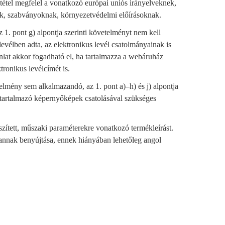
ő tétel megfelel a vonatkozó európai uniós irányelveknek,
ak, szabványoknak, környezetvédelmi előírásoknak.
z 1. pont g) alpontja szerinti követelményt nem kell
levélben adta, az elektronikus levél csatolmányainak is
nlat akkor fogadható el, ha tartalmazza a webáruház
tronikus levélcímét is.
etelmény sem alkalmazandó, az 1. pont a)–h) és j) alpontja
s tartalmazó képernyőképek csatolásával szükséges
készített, műszaki paraméterekre vonatkozó termékleírást.
annak benyújtása, ennek hiányában lehetőleg angol