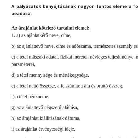
A pályázatok benyújtásának nagyon fontos eleme a fo
beadása.
Az árajánlat kötelező tartalmi elemei:
1. a) az ajánlatkérő neve, címe,
b) az ajánlattevő neve, címe és adószáma, természetes személy es
c) a tétel műszaki adatai, fizikai méretei, névleges teljesítmény
paraméterei,
d) a tétel mennyisége és mértékegysége,
e) a tétel nettó összege, a felszámított áfa és bruttó összeg,
f) a tétel pénzneme,
g) az ajánlattevő cégszerű aláírása,
h) az árajánlat kiállításának dátuma,
i) az árajánlat érvényességi ideje,