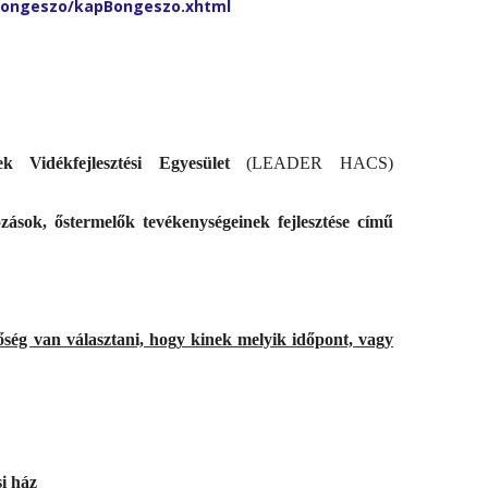
pbongeszo/kapBongeszo.xhtml
k Vidékfejlesztési Egyesület
(LEADER HACS)
sok, őstermelők tevékenységeinek fejlesztése című
ség van választani, hogy kinek melyik időpont, vagy
i ház