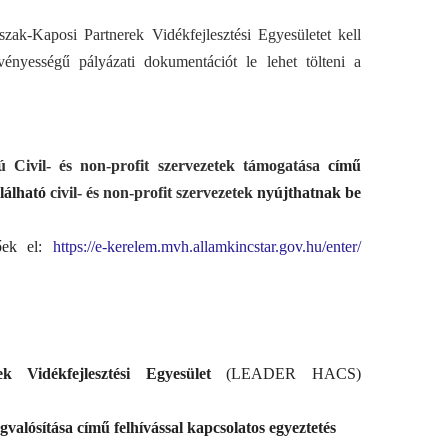
zak-Kaposi Partnerek Vidékfejlesztési Egyesületet kell
ényességű pályázati dokumentációt le lehet tölteni a
Civil- és non-profit szervezetek támogatása
című
alálható
civil- és non-profit szervezetek
nyújthatnak be
tőek el:
https://e-kerelem.mvh.
allamkincstar.gov.hu/enter/
k Vidékfejlesztési Egyesület
(LEADER HACS)
ósítása című felhívással kapcsolatos egyeztetés