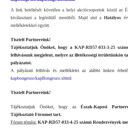
A link betöltését követően a helyi akciócsoportok közül az És
kiválasztani a legördülő menüből. Majd alul a
Hatályos
érv
mellékletekkel együtt.
Tisztelt Partnereink!
Tájékoztatjuk Önöket, hogy a
KAP-RD57-033-3-25 számú 
felhívásunk megjelent, melyre az illetékességi területünkön t
pályázatot.
A pályázati felhívás és mellékletei az alábbi linken érhe
kapbongeszo/kapBongeszo.xhtml
Tisztelt Partnereink!
Tájékoztatjuk Önöket, hogy az
Észak-Kaposi Partnere
Tájékoztató
Fórumot tart.
Fórum témája:
KAP-RD57-033-4-25 számú Rendezvények megval