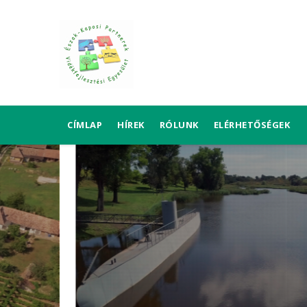
Ugrás
a
tartalomra
FŐ
CÍMLAP
HÍREK
RÓLUNK
ELÉRHETŐSÉGEK
NAVIGÁCIÓ