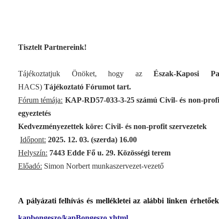
Tisztelt Partnereink!
Tájékoztatjuk Önöket, hogy az
Észak-Kaposi Par
HACS)
Tájékoztató
Fórumot tart.
Fórum témája:
KAP-RD57-033-3-25 számú Civil- és non-profit
egyeztetés
Kedvezményezettek köre:
Civil- és non-profit szervezetek
Időpont:
2025. 12. 03. (szerda) 16.00
Helyszín:
7443
Edde Fő u. 29. Közösségi terem
Előadó:
Simon Norbert munkaszervezet-vezető
A pályázati felhívás és mellékletei az alábbi linken érhetőe
kapbongeszo/kapBongeszo.xhtml