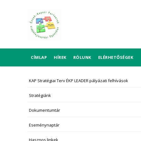
Ugrás
a
tartalomra
FŐ
CÍMLAP
HÍREK
RÓLUNK
ELÉRHETŐSÉGEK
NAVIGÁCIÓ
KAP Stratégiai Terv ÉKP LEADER pályázati felhívások
NAVIGÁCIÓ
Stratégiánk
Dokumentumtár
Eseménynaptár
Hasznos linkek