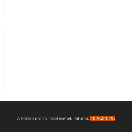
A honlap utolsó frissítésének dátuma:
2026.04.29.