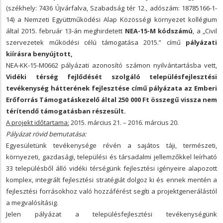
(székhely: 7436 Újvárfalva, Szabadság tér 12., adószám: 18785166-1-
14) a Nemzeti Együttműködési Alap Közösségi környezet kollégium
által 2015. február 13-án meghirdetett
NEA-15-M kódszámú
, a „Civil
szervezetek működési célú támogatása 2015.” című
pályázati
kiírásra benyújtott,
NEA-KK-15-M0662 pályázati azonosító számon nyilvántartásba vett,
Vidéki térség fejlődését szolgáló településfejlesztési
tevékenység hátterének fejlesztése című pályázata az Emberi
Erőforrás Támogatáskezelő által 250 000 Ft összegű vissza nem
térítendő támogatásban részesült.
A projekt időtartama:
2015. március 21. – 2016. március 20.
Pályázat rövid bemutatása:
Egyesületünk tevékenysége révén a sajátos táji, természeti,
környezeti, gazdasági, települési és társadalmi jellemzőkkel leírható
33 településből álló vidéki térségünk fejlesztési igényeire alapozott
komplex, integrált fejlesztési stratégiát dolgoz ki és ennek mentén a
fejlesztési forrásokhoz való hozzáférést segíti a projektgenerálástól
a megvalósításig.
Jelen pályázat a településfejlesztési tevékenységünk