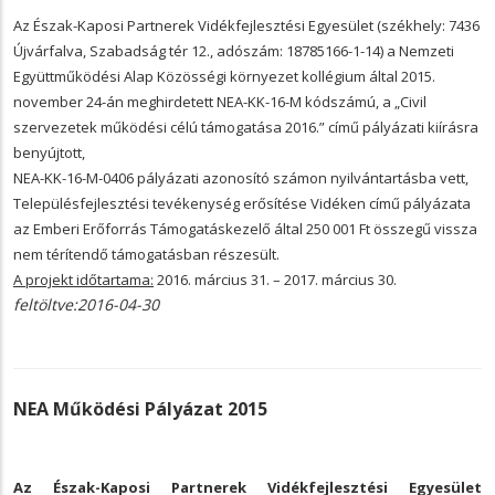
Az Észak-Kaposi Partnerek Vidékfejlesztési Egyesület (székhely: 7436
Újvárfalva, Szabadság tér 12., adószám: 18785166-1-14) a Nemzeti
Együttműködési Alap Közösségi környezet kollégium által 2015.
november 24-án meghirdetett NEA-KK-16-M kódszámú, a „Civil
szervezetek működési célú támogatása 2016.” című pályázati kiírásra
benyújtott,
NEA-KK-16-M-0406 pályázati azonosító számon nyilvántartásba vett,
Településfejlesztési tevékenység erősítése Vidéken című pályázata
az Emberi Erőforrás Támogatáskezelő által 250 001 Ft összegű vissza
nem térítendő támogatásban részesült.
A projekt időtartama:
2016. március 31. – 2017. március 30.
feltöltve:2016-04-30
NEA Működési Pályázat 2015
Az Észak-Kaposi Partnerek Vidékfejlesztési Egyesület