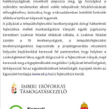
hatékonyságának növelését alapozza meg, így hozzájárul a
működési területünket alkotó vidéki települések felzárkózásának
elősegítéséhez, biztosítva, hogy a társadalomban betöltött funkcióik
ellátásra tartósan képesek legyenek.
A pályázat a településfejlesztési tevékenységünk dologi hátterének
fejlesztése mellett munkavégzésre irányuló egyéb jogviszony
keretében szakmai feladat ellátását vállalta. A szakmai feladat
szintén a fő tevékenységünk, a településfejlesztési
tevékenységünkhöz kapcsolódik: a projektgenerálás részeként
helyszíni bejárásokkal keressük fel partnerinket, hogy helyben a
szükségleteket látva, együtt dolgozzuk ki a fejlesztések irányát, majd
keressük meg a legoptimálisabb megoldási / pályázati lehetőségeket,
térképezzük fel az együttműködések lehetőségét. A projekt révén az
Egyesület honlapja (
www.ek-p.hu
) is fejlesztésre került.