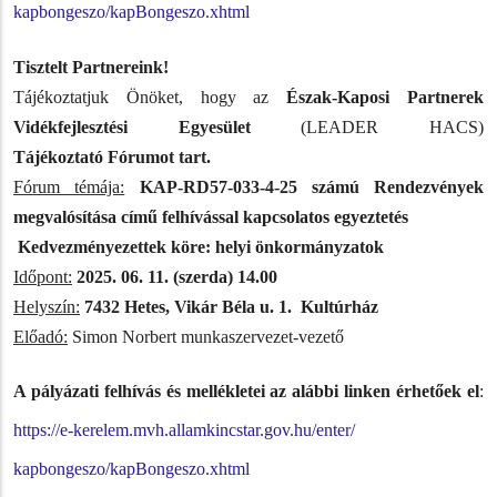
kapbongeszo/kapBongeszo.xhtml
Tisztelt Partnereink!
Tájékoztatjuk Önöket, hogy az
Észak-Kaposi Partnerek
Vidékfejlesztési Egyesület
(LEADER HACS)
Tájékoztató
Fórumot tart.
Fórum témája:
KAP-RD57-033-4-25 számú Rendezvények
megvalósítása című felhívással kapcsolatos egyeztetés
Kedvezményezettek köre: helyi önkormányzatok
Időpont:
2025. 06. 11. (szerda) 14.00
Helyszín:
7432 Hetes, Vikár Béla u. 1. Kultúrház
Előadó:
Simon Norbert munkaszervezet-vezető
A pályázati felhívás és mellékletei az alábbi linken érhetőek el
:
https://e-kerelem.mvh.
allamkincstar.gov.hu/enter/
kapbongeszo/kapBongeszo.xhtml