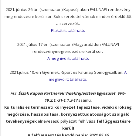
2021. június 26-án (szombaton) Kaposújlakon FALUNAPI rendezvény
megrendezésre kerül sor. Sok szeretettel várnak minden érdeklődőt
a szervezők.
Plakát itt található.
2021. július 17-én (szombaton) Magyaratádon
FALUNAPI
rendezvénymegrendezésre kerül sor.
A meghívó itt található.
2021.július 10.-én Gyermek, -Sport és Falunap Somogyszilban.
A
meghívó itt található.
A(z)
Észak Kaposi Partnerek Vidékfejlesztési Egyesület
,
VP6-
19.2.1.-31-1.1.3-17
számú,
Kulturális és természeti környezet fejlesztése, vidéki örökség
megőrzése, hasznosítása, környezettudatosságot szolgáló
tevékenységek
elnevezésű pályázati felhívása
felfüggesztésre
kerül!
A felfüggesztés kezdő napja:
2021.05.16