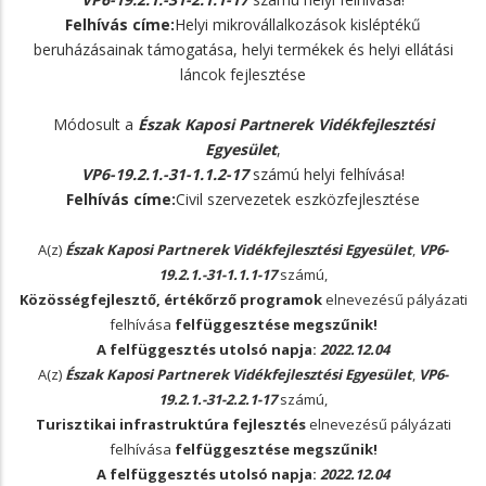
Felhívás címe:
Helyi mikrovállalkozások kisléptékű
beruházásainak támogatása, helyi termékek és helyi ellátási
láncok fejlesztése
Módosult a
Észak Kaposi Partnerek Vidékfejlesztési
Egyesület
,
VP6-19.2.1.-31-1.1.2-17
számú helyi felhívása!
Felhívás címe:
Civil szervezetek eszközfejlesztése
A(z)
Észak Kaposi Partnerek Vidékfejlesztési Egyesület
,
VP6-
19.2.1.-31-1.1.1-17
számú,
Közösségfejlesztő, értékőrző programok
elnevezésű pályázati
felhívása
felfüggesztése megszűnik!
A felfüggesztés utolsó napja:
2022.12.04
A(z)
Észak Kaposi Partnerek Vidékfejlesztési Egyesület
,
VP6-
19.2.1.-31-2.2.1-17
számú,
Turisztikai infrastruktúra fejlesztés
elnevezésű pályázati
felhívása
felfüggesztése megszűnik!
A felfüggesztés utolsó napja:
2022.12.04