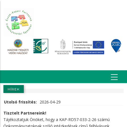
Ugrás
a
tartalomra
HÍREK
Utolsó frissítés:
2026-04-29
Tisztelt Partnereink!
Tájékoztatjuk Önöket, hogy a KAP-RD57-033-2-26 számú
Önkormányzatoknak szóló intézkedések című felhívásunk