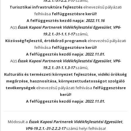
19.2.1.-31-2.2.1-17
számú,
Turisztikai infrastruktúra fejlesztés
elnevezésű pályázati
felhívása
felfüggesztésre kerül!
A felfüggesztés kezdő napja:
2022.11.16
A(z)
Észak Kaposi Partnerek Vidékfejlesztési Egyesület
,
VP6-
19.2.1.-31-1.1.1-17
számú,
Közösségfejlesztő, értékőrző programok
elnevezésű pályázati
felhívása
felfüggesztésre kerül!
A felfüggesztés kezdő napja:
2022.11.01.
A(z)
Észak Kaposi Partnerek Vidékfejlesztési Egyesület
,
VP6-
19.2.1.-31-1.1.3-17
számú,
Kulturális és természeti környezet fejlesztése, vidéki örökség
megőrzése, hasznosítása, környezettudatosságot szolgáló
tevékenységek
elnevezésű pályázati felhívása
felfüggesztésre
kerül!
A felfüggesztés kezdő napja:
2022.11.01.
Módosult a
Észak Kaposi Partnerek Vidékfejlesztési Egyesület
,
VP6-19.2.1.-31-2.2.2-17
számú helyi felhívása!