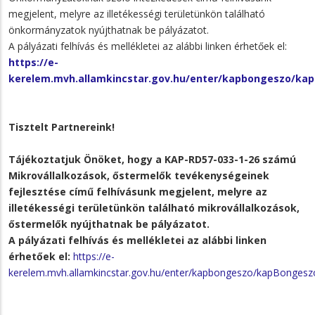
megjelent, melyre az illetékességi területünkön található
önkormányzatok nyújthatnak be pályázatot.
A pályázati felhívás és mellékletei az alábbi linken érhetőek el:
https://e-
kerelem.mvh.allamkincstar.gov.hu/enter/kapbongeszo/ka
Tisztelt Partnereink!
Tájékoztatjuk Önöket, hogy a
KAP-RD57-033-1-26
számú
Mikrovállalkozások, őstermelők tevékenységeinek
fejlesztése
című felhívásunk megjelent, melyre az
illetékességi területünkön található
mikrovállalkozások,
őstermelők
nyújthatnak be pályázatot.
A pályázati felhívás és mellékletei az alábbi linken
érhetőek el:
https://e-
kerelem.mvh.allamkincstar.gov.hu/enter/kapbongeszo/kapBongesz