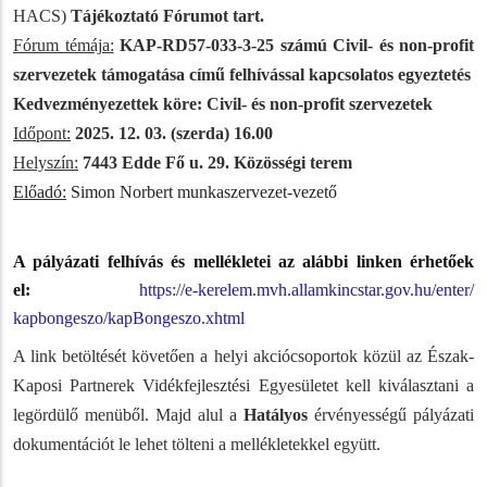
HACS)
Tájékoztató
Fórumot tart.
Fórum témája:
KAP-RD57-033-3-25 számú Civil- és non-profit
szervezetek támogatása című felhívással kapcsolatos egyeztetés
Kedvezményezettek köre:
Civil- és non-profit szervezetek
Időpont:
2025. 12. 03. (szerda) 16.00
Helyszín:
7443
Edde Fő u. 29. Közösségi terem
Előadó:
Simon Norbert munkaszervezet-vezető
A pályázati felhívás és mellékletei az alábbi linken érhetőek
el:
https://e-kerelem.mvh.
allamkincstar.gov.hu/enter/
kapbongeszo/kapBongeszo.xhtml
A link betöltését követően a helyi akciócsoportok közül az Észak-
Kaposi Partnerek Vidékfejlesztési Egyesületet kell kiválasztani a
legördülő menüből. Majd alul a
Hatályos
érvényességű pályázati
dokumentációt le lehet tölteni a mellékletekkel együtt.