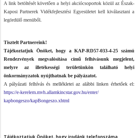
A link betöltését követően a helyi akciócsoportok közül az Észak-
Kaposi Partnerek Vidékfejlesztési Egyesületet kell kiválasztani a
legördülő menüből.
Tisztelt Partnereink!
Tájékoztatjuk Önöket, hogy a
KAP-RD57-033-4-25 számú
Rendezvények megvalósítása című felhívásunk megjelent,
melyre az illetékességi területünkön található helyi
önkormányzatok nyújthatnak be pályázatot.
A pályázati felhívás és mellékletei az alábbi linken érhetőek el:
https://e-kerelem.mvh.
allamkincstar.gov.hu/enter/
kapbongeszo/kapBongeszo.xhtml
Tájékoztatjuk Önöket, hogy irodánk telefonszáma