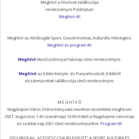
Meghívó a Fúvósok találkozója
rendezvényre Polányban
Meghívó itt!
Meghívó az Alsóbogáti Sport, Gasztronómiai, Kulturális hétvégére.
Meghívó és program itt!
Meghívó
Mezőcsokonyai Falunap című rendezvényre.
Meghívó
az Eddei Kenyér- és Punyafesztivál, Eddéről
elszármazottak találkozója című rendezvényre.
M E G H Í V Ó
Nagybajom Város Önkormányzata nevében tisztelettel meghívom
2021. augusztus 1-én (vasárnap) 10.00 órától a Nagybajomi városnap
és családi nap 2021 című rendezvényünkre.
Program itt!
2021.08.07-én „AZ EGÉSZ CSALÁD EGYÜTT” A SPORT, KULTÚRA ÉS