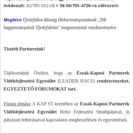
módosult:
82/705-052-ről
+ 36 30/755-4726-ra változott.
Meghívó
Újvárfalva Község Önkormányzatának „Téli
hagyományaink Újvárfalván” megnevezésű rendezvényére.
Tisztelt Partnereink!
Tájékoztatjuk Önöket, hogy az
Észak-Kaposi Partnerek
Vidékfejlesztési Egyesület
(LEADER HACS)
rendezvényeket,
EGYEZTETŐ
FÓRUMOKAT tart.
Fórum témája:
A KAP ST keretében az
Észak-Kaposi Partnerek
Vidékfejlesztési Egyesület
Helyi Fejlesztési Stratégiájával, új
pályázati felhívásaival kapcsolatos megbeszélések és egyeztetések.