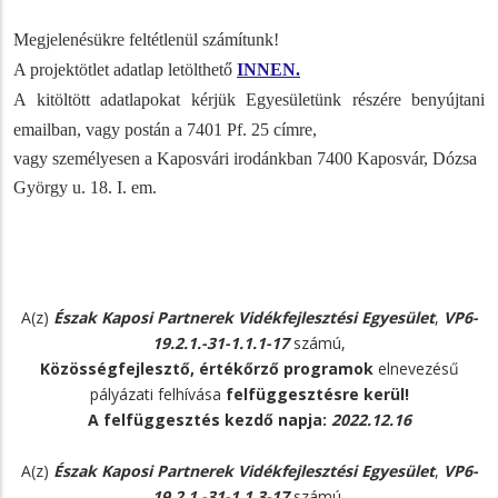
Megjelenésükre feltétlenül számítunk!
A projektötlet adatlap letölthető
INNEN
.
A kitöltött adatlapokat kérjük Egyesületünk részére benyújtani
emailban, vagy postán a 7401 Pf. 25 címre,
vagy személyesen a Kaposvári irodánkban 7400 Kaposvár, Dózsa
György u. 18. I. em.
A(z)
Észak Kaposi Partnerek Vidékfejlesztési Egyesület
,
VP6-
19.2.1.-31-1.1.1-17
számú,
Közösségfejlesztő, értékőrző programok
elnevezésű
pályázati felhívása
felfüggesztésre kerül!
A felfüggesztés kezdő napja:
2022.12.16
A(z)
Észak Kaposi Partnerek Vidékfejlesztési Egyesület
,
VP6-
19.2.1.-31-1.1.3-17
számú,