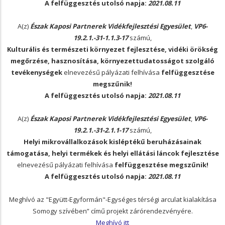
A felfüggesztés utolsó napja:
2021.08.11
A(z)
Észak Kaposi Partnerek Vidékfejlesztési Egyesület
,
VP6-
19.2.1.-31-1.1.3-17
számú,
Kulturális és természeti környezet fejlesztése, vidéki örökség
megőrzése, hasznosítása, környezettudatosságot szolgáló
tevékenységek
elnevezésű pályázati felhívása
felfüggesztése
megszűnik!
A felfüggesztés utolsó napja:
2021.08.11
A(z)
Észak Kaposi Partnerek Vidékfejlesztési Egyesület
,
VP6-
19.2.1.-31-2.1.1-17
számú,
Helyi mikrovállalkozások kisléptékű beruházásainak
támogatása, helyi termékek és helyi ellátási láncok fejlesztése
elnevezésű pályázati felhívása
felfüggesztése megszűnik!
A felfüggesztés utolsó napja:
2021.08.11
Meghívó az "Együtt-Egyformán"-Egységes térségi arculat kialakítása
Somogy szívében” című projekt zárórendezvényére.
Meghívó itt