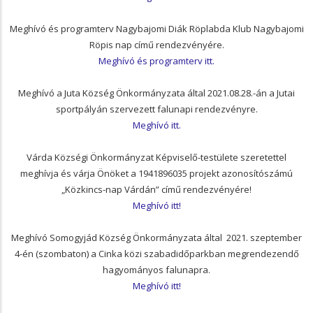
Meghívó és programterv Nagybajomi Diák Röplabda Klub Nagybajomi
Röpis nap című rendezvényére.
Meghívó és programterv itt.
Meghívó a Juta Község Önkormányzata által 2021.08.28.-án a Jutai
sportpályán szervezett falunapi rendezvényre.
Meghívó itt.
Várda Községi Önkormányzat Képviselő-testülete szeretettel
meghívja és várja Önöket a 1941896035 projekt azonosítószámú
„Közkincs-nap Várdán” című rendezvényére!
Meghívó itt!
Meghívó Somogyjád Község Önkormányzata által 2021. szeptember
4-én (szombaton) a Cinka közi szabadidőparkban megrendezendő
hagyományos falunapra.
Meghívó itt!