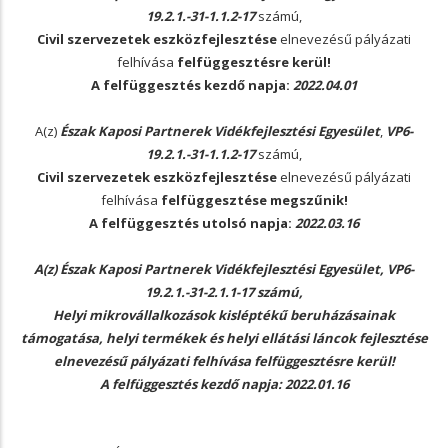
19.2.1.-31-1.1.2-17
számú,
Civil szervezetek eszközfejlesztése
elnevezésű pályázati
felhívása
felfüggesztésre kerül!
A felfüggesztés kezdő napja:
2022.04.01
A(z)
Észak Kaposi Partnerek Vidékfejlesztési Egyesület
,
VP6-
19.2.1.-31-1.1.2-17
számú,
Civil szervezetek eszközfejlesztése
elnevezésű pályázati
felhívása
felfüggesztése megszűnik!
A felfüggesztés utolsó napja:
2022.03.16
A(z)
Észak Kaposi Partnerek Vidékfejlesztési Egyesület
,
VP6-
19.2.1.-31-2.1.1-17
számú,
Helyi mikrovállalkozások kisléptékű beruházásainak
támogatása, helyi termékek és helyi ellátási láncok fejlesztése
elnevezésű pályázati felhívása
felfüggesztésre kerül!
A felfüggesztés kezdő napja:
2022.01.16