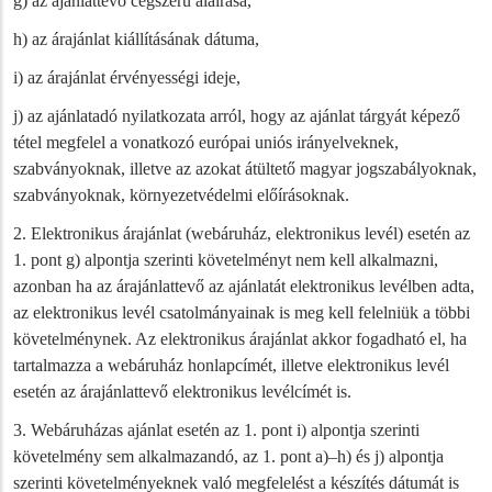
g) az ajánlattevő cégszerű aláírása,
h) az árajánlat kiállításának dátuma,
i) az árajánlat érvényességi ideje,
j) az ajánlatadó nyilatkozata arról, hogy az ajánlat tárgyát képező
tétel megfelel a vonatkozó európai uniós irányelveknek,
szabványoknak, illetve az azokat átültető magyar jogszabályoknak,
szabványoknak, környezetvédelmi előírásoknak.
2. Elektronikus árajánlat (webáruház, elektronikus levél) esetén az
1. pont g) alpontja szerinti követelményt nem kell alkalmazni,
azonban ha az árajánlattevő az ajánlatát elektronikus levélben adta,
az elektronikus levél csatolmányainak is meg kell felelniük a többi
követelménynek. Az elektronikus árajánlat akkor fogadható el, ha
tartalmazza a webáruház honlapcímét, illetve elektronikus levél
esetén az árajánlattevő elektronikus levélcímét is.
3. Webáruházas ajánlat esetén az 1. pont i) alpontja szerinti
követelmény sem alkalmazandó, az 1. pont a)–h) és j) alpontja
szerinti követelményeknek való megfelelést a készítés dátumát is