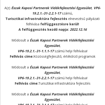
A(z)
Észak Kaposi Partnerek Vidékfejlesztési Egyesület
,
VP6-
19.2.1.-31-2.2.1-17
számú,
Turisztikai infrastruktúra fejlesztés
elnevezésű pályázati
felhívása
felfüggesztésre kerül!
A felfüggesztés kezdő napja:
2022.12.16
Módosult a
Észak Kaposi Partnerek Vidékfejlesztési
Egyesület
,
VP6-19.2.1.-31-1.1.1-17
számú helyi felhívása!
Felhívás címe:
Közösségfejlesztő, értékőrző programok
Módosult a
Észak Kaposi Partnerek Vidékfejlesztési
Egyesület
,
VP6-19.2.1.-31-2.2.1-17
számú helyi felhívása!
Felhívás címe:
Turisztikai infrastruktúra fejlesztés
Módosult a
Észak Kaposi Partnerek Vidékfejlesztési
Egyesület
,
VP6-19.2.1.-31-2.1.1-17
számú helyi felhívása!