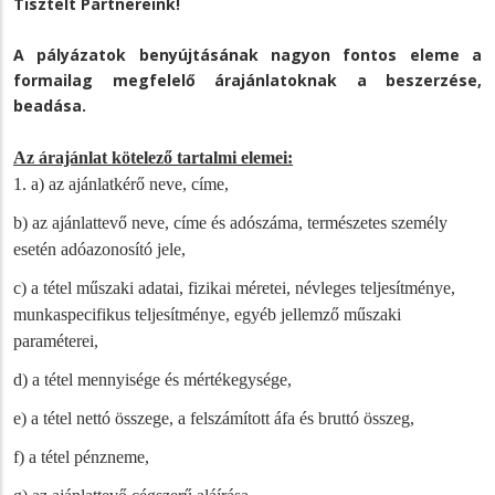
Tisztelt Partnereink!
A pályázatok benyújtásának nagyon fontos eleme a
formailag megfelelő árajánlatoknak a beszerzése,
beadása.
Az árajánlat kötelező tartalmi elemei:
1. a) az ajánlatkérő neve, címe,
b) az ajánlattevő neve, címe és adószáma, természetes személy
esetén adóazonosító jele,
c) a tétel műszaki adatai, fizikai méretei, névleges teljesítménye,
munkaspecifikus teljesítménye, egyéb jellemző műszaki
paraméterei,
d) a tétel mennyisége és mértékegysége,
e) a tétel nettó összege, a felszámított áfa és bruttó összeg,
f) a tétel pénzneme,