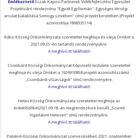
Emlékeztető
Észak-Kaposi Partnerek Vidékfejlesztési Egyesület
Projektzáró rendezvény "Együtt-Egyformán"- Egységes térségi
arculat kialakítása Somogy szívében" című projekt keretében (Projekt
azonosítója:1868335114)
Ráksi Község Önkormányzata szeretettel meghívja és várja Önöket a
2021.09.25.-én tartandó rendezvényükre.
A meghívó itt található!
Csombárd Községi Önkormányzat Képviselő-testülete szeretettel
meghívja és várja Önöket a 1929910858 projekt azonosítószámú
„Csombárdi viGasságok” című rendezvényére.
A meghívó itt található!
Hetes Község Önkormányzata szeretettel meghívja az
érdeklődőket2021.09.18.-án megrendezésre kerülő „Szüreti
Vigadalom Hetesen” című rendezvényére.
A meghívó itt található!
Patalom Községi Önkormányzat szervezésében 2021. szeptember