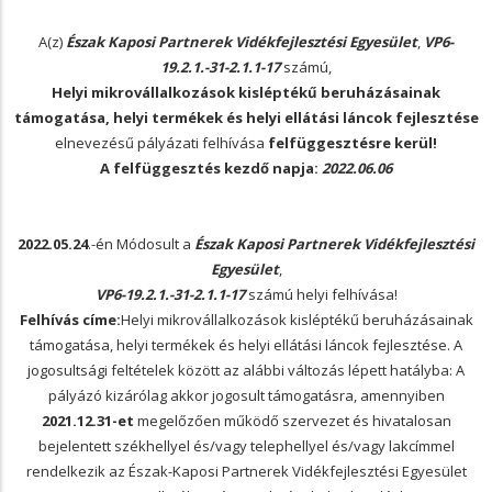
A(z)
Észak Kaposi Partnerek Vidékfejlesztési Egyesület
,
VP6-
19.2.1.-31-2.1.1-17
számú,
Helyi mikrovállalkozások kisléptékű beruházásainak
támogatása, helyi termékek és helyi ellátási láncok fejlesztése
elnevezésű pályázati felhívása
felfüggesztésre kerül!
A felfüggesztés kezdő napja:
2022.06.06
2022.05.24
.-én Módosult a
Észak Kaposi Partnerek Vidékfejlesztési
Egyesület
,
VP6-19.2.1.-31-2.1.1-17
számú helyi felhívása!
Felhívás címe:
Helyi mikrovállalkozások kisléptékű beruházásainak
támogatása, helyi termékek és helyi ellátási láncok fejlesztése. A
jogosultsági feltételek között az alábbi változás lépett hatályba: A
pályázó kizárólag akkor jogosult támogatásra, amennyiben
2021.12.31-et
megelőzően működő szervezet és hivatalosan
bejelentett székhellyel és/vagy telephellyel és/vagy lakcímmel
rendelkezik az Észak-Kaposi Partnerek Vidékfejlesztési Egyesület