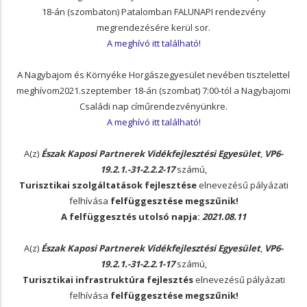
18-án (szombaton) Patalomban FALUNAPI rendezvény
megrendezésére kerül sor.
A meghívó itt található!
A Nagybajom és Környéke Horgászegyesület nevében tisztelettel
meghívom2021.szeptember 18-án (szombat) 7:00-tól a Nagybajomi
Családi nap címűrendezvényünkre.
A meghívó itt található!
A(z)
Észak Kaposi Partnerek Vidékfejlesztési Egyesület
,
VP6-
19.2.1.-31-2.2.2-17
számú,
Turisztikai szolgáltatások fejlesztése
elnevezésű pályázati
felhívása
felfüggesztése megszűnik!
A felfüggesztés utolsó napja:
2021.08.11
A(z)
Észak Kaposi Partnerek Vidékfejlesztési Egyesület
,
VP6-
19.2.1.-31-2.2.1-17
számú,
Turisztikai infrastruktúra fejlesztés
elnevezésű pályázati
felhívása
felfüggesztése megszűnik!