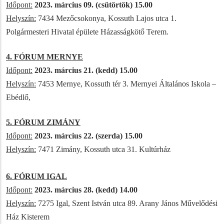
Időpont:
2023. március 09. (csütörtök) 15.00
Helyszín:
7434 Mezőcsokonya, Kossuth Lajos utca 1.
Polgármesteri Hivatal épülete Házasságkötő Terem.
4. FÓRUM MERNYE
Időpont:
2023. március 21. (kedd) 15.00
Helyszín:
7453 Mernye, Kossuth tér 3. Mernyei Általános Iskola –
Ebédlő,
5. FÓRUM ZIMÁNY
Időpont:
2023. március 22. (szerda) 15.00
Helyszín:
7471 Zimány, Kossuth utca 31. Kultúrház
6. FÓRUM IGAL
Időpont:
2023. március 28. (kedd) 14.00
Helyszín:
7275 Igal, Szent István utca 89. Arany János Művelődési
Ház Kisterem