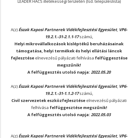
LEADER HACS illetékességi területén (lsd. településlista)
A(z)
Észak Kaposi Partnerek Vidékfejlesztési Egyesület
,
VP6-
19.2.1.-31-2.1.1-17
számú,
Helyi mikrovállalkozások kisléptékű beruházásainak
támogatása, helyi termékek és helyi ellátási láncok
fejlesztése
elnevezésű pályázati felhívása
felfüggesztése
megszűnik!
A felfüggesztés utolsó napja:
2022.05.20
A(z)
Észak Kaposi Partnerek Vidékfejlesztési Egyesület
,
VP6-
19.2.1.-31-1.1.2-17
számú,
Civil szervezetek eszközfejlesztése
elnevezésű pályázati
felhívása
felfüggesztése megszűnik!
A felfüggesztés utolsó napja:
2022.05.03
A(z)
Észak Kaposi Partnerek Vidékfejlesztési Egyesület
,
VP6-