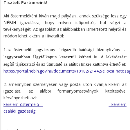
Tisztelt Partnereink!
Aki őstermelőként kíván majd pályázni, annak szüksége lesz egy
NÉBIH igazolásra, hogy milyen időponttól, hol végzi a
tevékenységét. Az igazolást az alábbiakban ismertetett helyről és
módon lehet kikérni a Hivataltól:
1.
az őstermelői jogviszonyt leigazoló hatósági bizonyítványt a
leggyorsabban Ügyfélkapun keresztül kérheti le. A lekérdezést
segítő tájékoztató és az útmutató az alábbi linkre kattintva érhető el:
https://portal.nebih.gov.hu/documents/10182/21442/e_ocsi_hatosa
2. amennyiben személyesen vagy postai úton kívánja kikérni az
igazolást, az alábbi formanyomtatványok kitöltésével
kérvényezheti azt:
kérelem őstermelő
kérelem
családi gazdaság