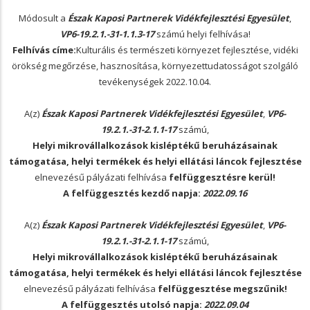
Módosult a
Észak Kaposi Partnerek Vidékfejlesztési Egyesület
,
VP6-19.2.1.-31-1.1.3-17
számú helyi felhívása!
Felhívás címe:
Kulturális és természeti környezet fejlesztése, vidéki
örökség megőrzése, hasznosítása, környezettudatosságot szolgáló
tevékenységek 2022.10.04.
A(z)
Észak Kaposi Partnerek Vidékfejlesztési Egyesület
,
VP6-
19.2.1.-31-2.1.1-17
számú,
Helyi mikrovállalkozások kisléptékű beruházásainak
támogatása, helyi termékek és helyi ellátási láncok fejlesztése
elnevezésű pályázati felhívása
felfüggesztésre kerül!
A felfüggesztés kezdő napja:
2022.09.16
A(z)
Észak Kaposi Partnerek Vidékfejlesztési Egyesület
,
VP6-
19.2.1.-31-2.1.1-17
számú,
Helyi mikrovállalkozások kisléptékű beruházásainak
támogatása, helyi termékek és helyi ellátási láncok fejlesztése
elnevezésű pályázati felhívása
felfüggesztése megszűnik!
A felfüggesztés utolsó napja:
2022.09.04