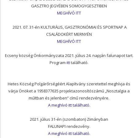
GASZTRO JEGYÉBEN SOMOGYGESZTIBEN
MEGHÍVÓ ITT
2021. 07. 31-én KULTURÁLIS, GASZTRONÓMIAI ÉS SPORTNAP A
CSALÁDOKÉRT MERNYÉN
MEGHÍVÓ ITT
Ecseny község Önkormányzata 2021. július 24. napján falunapot tart.
Program
itt
található.
Hetes Község Polgárőrségéért Alapítvány szeretettel meghívja és
várja Önöket a 1958377635 projektazonosítószámú „Nosztalgia a
múltban és jelenben” című rendezvényére.
A meghívó itt található.
2021. július 31-én (szombaton) Zimányban
FALUNAPI rendezvény.
A meghívó itt található.