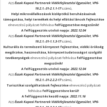
A(z)
Észak Kaposi Partnerek Vidékfejlesztési Egyesület
,
VP6-
19.2.1.-31-2.1.1-17
számú,
Helyi mikrovállalkozások kisléptékű beruházásainak
támogatása, helyi termékek és helyi ellátási láncok fejlesztése
elnevezésű pályázati felhívása
felfüggesztése megszűnik!
A felfüggesztés utolsó napja:
2022.12.04
A(z)
Észak Kaposi Partnerek Vidékfejlesztési Egyesület
,
VP6-
19.2.1.-31-1.1.3-17
számú,
Kulturális és természeti környezet fejlesztése, vidéki örökség
megőrzése, hasznosítása, környezettudatosságot szolgáló
tevékenységek
elnevezésű pályázati felhívása
felfüggesztése
megszűnik!
A felfüggesztés utolsó napja:
2022.12.04
A(z)
Észak Kaposi Partnerek Vidékfejlesztési Egyesület
,
VP6-
19.2.1.-31-2.2.2-17
számú,
Turisztikai szolgáltatások fejlesztése
elnevezésű pályázati
felhívása
felfüggesztésre kerül!
A felfüggesztés kezdő napja:
2022.11.16
A(z)
Észak Kaposi Partnerek Vidékfejlesztési Egyesület
,
VP6-