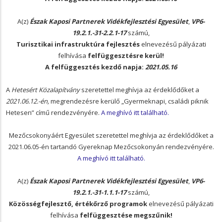
A(z)
Észak Kaposi Partnerek Vidékfejlesztési Egyesület
,
VP6-
19.2.1.-31-2.2.1-17
számú,
Turisztikai infrastruktúra fejlesztés
elnevezésű pályázati
felhívása
felfüggesztésre kerül!
A felfüggesztés kezdő napja:
2021.05.16
A
Hetesért Közalapítvány
szeretettel meghívja az érdeklődőket a
2021.06.12.-én,
megrendezésre kerülő „Gyermeknapi, családi piknik
Hetesen” című rendezvényére.
A meghívó itt található.
Mezőcsokonyáért Egyesület szeretettel meghívja az érdeklődőket a
2021.06.05-én tartandó Gyereknap Mezőcsokonyán rendezvényére.
A meghívó itt található.
A(z)
Észak Kaposi Partnerek Vidékfejlesztési Egyesület
,
VP6-
19.2.1.-31-1.1.1-17
számú,
Közösségfejlesztő, értékőrző programok
elnevezésű pályázati
felhívása
felfüggesztése megszűnik!