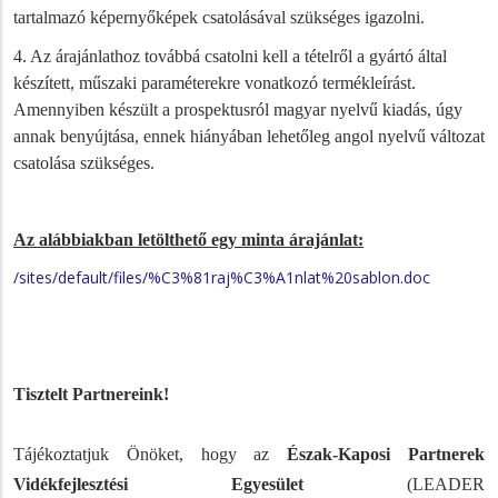
tartalmazó képernyőképek csatolásával szükséges igazolni.
4. Az árajánlathoz továbbá csatolni kell a tételről a gyártó által
készített, műszaki paraméterekre vonatkozó termékleírást.
Amennyiben készült a prospektusról magyar nyelvű kiadás, úgy
annak benyújtása, ennek hiányában lehetőleg angol nyelvű változat
csatolása szükséges.
Az alábbiakban letölthető egy minta árajánlat:
/sites/default/files/%C3%81raj%C3%A1nlat%20sablon.doc
Tisztelt Partnereink!
Tájékoztatjuk Önöket, hogy az
Észak-Kaposi Partnerek
Vidékfejlesztési Egyesület
(LEADER